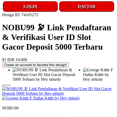
LOGIN
DAFTAR
Design ID: 74165272
NOBU99 🔭 Link Pendaftaran
& Verifikasi User ID Slot
Gacor Deposit 5000 Terbaru
$3
IDR 10.000
Create an account to favorite this design!
NOBU99