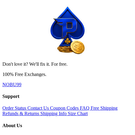
Don't love it? We'll fix it. For free.
100% Free Exchanges.
NOBU99
Support
Order Status
Contact Us
Coupon Codes
FAQ
Free Shipping
Refunds & Returns
Shipping Info
Size Chart
About Us