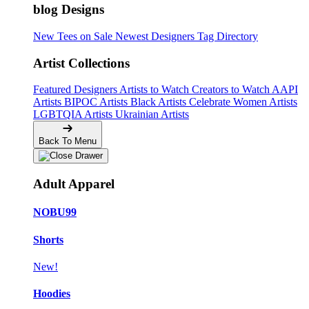
blog Designs
New Tees on Sale
Newest Designers
Tag Directory
Artist Collections
Featured Designers
Artists to Watch
Creators to Watch
AAPI
Artists
BIPOC Artists
Black Artists
Celebrate Women Artists
LGBTQIA Artists
Ukrainian Artists
Back To Menu
Adult Apparel
NOBU99
Shorts
New!
Hoodies