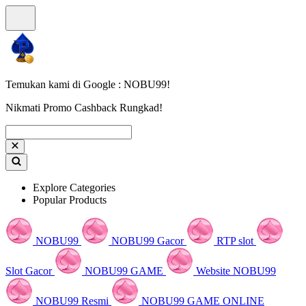
Temukan kami di Google : NOBU99!
Nikmati Promo Cashback Rungkad!
Explore Categories
Popular Products
NOBU99
NOBU99 Gacor
RTP slot
Slot Gacor
NOBU99 GAME
Website NOBU99
NOBU99 Resmi
NOBU99 GAME ONLINE