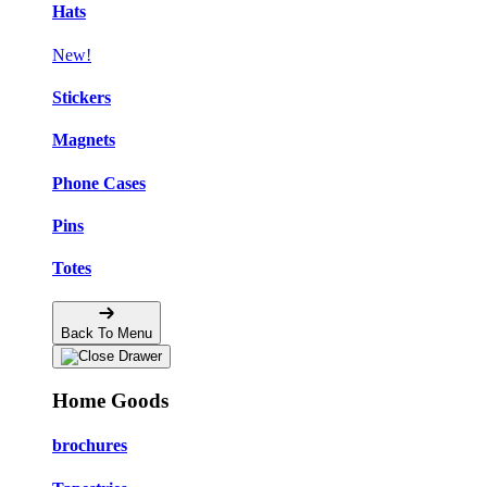
Hats
New!
Stickers
Magnets
Phone Cases
Pins
Totes
Back To Menu
Home Goods
brochures