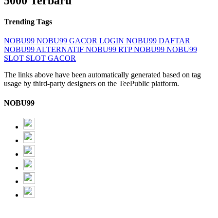
5000 Terbaru
Trending Tags
NOBU99
NOBU99 GACOR
LOGIN NOBU99
DAFTAR
NOBU99
ALTERNATIF NOBU99
RTP NOBU99
NOBU99
SLOT
SLOT GACOR
The links above have been automatically generated based on tag
usage by third-party designers on the TeePublic platform.
NOBU99