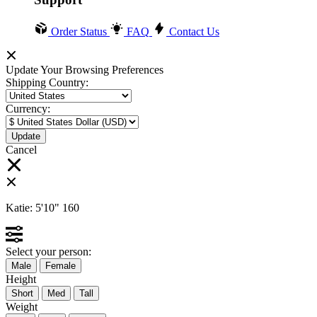
Order Status
FAQ
Contact Us
Update Your Browsing Preferences
Shipping Country:
Currency:
Cancel
Katie:
5'10"
160
Select your person:
Male
Female
Height
Short
Med
Tall
Weight